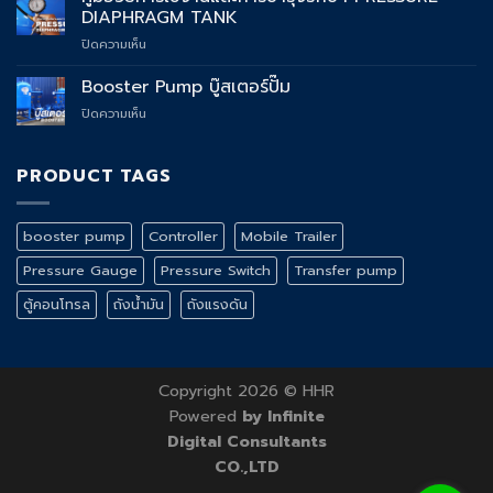
ชั่น
PENTAIR
DIAPHRAGM TANK
ปั๊ม
FHM
บน
ปิดความเห็น
น้ำ
คู่มือ
PENTAIR
วิธี
Booster Pump บู๊สเตอร์ปั๊ม
FHM:
การ
เลือก
บน
ปิดความเห็น
ใช้
รุ่น
Booster
งาน
ไหน
Pump
และ
ดี?
บู๊
PRODUCT TAGS
การ
ตอบ
ส
บำรุง
โจทย์
เตอร์
รักษา
ทุก
ปั๊ม
PRESSURE
ความ
booster pump
Controller
Mobile Trailer
DIAPHRAGM
ต้องการ
TANK
Pressure Gauge
Pressure Switch
Transfer pump
ตู้คอนโทรล
ถังน้ำมัน
ถังแรงดัน
Copyright 2026 © HHR
Powered
by Infinite
Digital Consultants
CO.,LTD