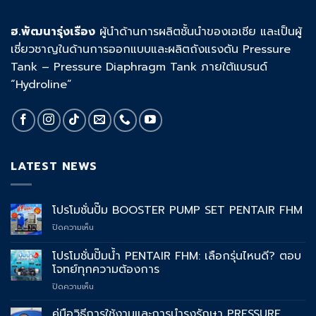
ฮ.พัฒนารุ่งเรือง
ผู้นำด้านการผลิตชั้นนำของเอเชีย และเป็นผู้
เชี่ยวชาญในด้านการออกแบบและผลิตถังแรงดัน Pressure
Tank – Pressure Diaphragm Tank ภายใต้แบรนด์
“Hydroline”
LATEST NEWS
โปรโมชั่นปั๊ม BOOSTER PUMP SET PENTAIR FHM
บน
ปิดความเห็น
โปร
โม
โปรโมชั่นปั๊มน้ำ PENTAIR FHM: เลือกรุ่นไหนดี? ตอบ
ชั่น
โจทย์ทุกความต้องการ
ปั๊ม
บน
ปิดความเห็น
BOOSTER
โปร
PUMP
โม
SET
คู่มือวิธีการใช้งานและการบำรุงรักษา PRESSURE