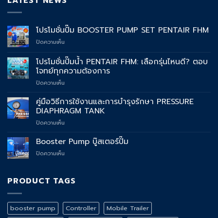
LATEST NEWS
โปรโมชั่นปั๊ม BOOSTER PUMP SET PENTAIR FHM
บน
ปิดความเห็น
โปร
โม
โปรโมชั่นปั๊มน้ำ PENTAIR FHM: เลือกรุ่นไหนดี? ตอบ
ชั่น
โจทย์ทุกความต้องการ
ปั๊ม
บน
ปิดความเห็น
BOOSTER
โปร
PUMP
โม
SET
คู่มือวิธีการใช้งานและการบำรุงรักษา PRESSURE
ชั่น
PENTAIR
DIAPHRAGM TANK
ปั๊ม
FHM
บน
ปิดความเห็น
น้ำ
คู่มือ
PENTAIR
วิธี
Booster Pump บู๊สเตอร์ปั๊ม
FHM:
การ
เลือก
บน
ปิดความเห็น
ใช้
รุ่น
Booster
งาน
ไหน
Pump
และ
ดี?
บู๊
PRODUCT TAGS
การ
ตอบ
ส
บำรุง
โจทย์
เตอร์
รักษา
ทุก
ปั๊ม
PRESSURE
ความ
booster pump
Controller
Mobile Trailer
DIAPHRAGM
ต้องการ